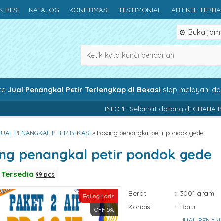
K RESI
KATALOG
KONFIRMASI
TESTIMONIAL
ARTIKEL TERB
Buka jam 0
ce
Jual Penangkal Petir Terlengkap di Bekasi
siap melayani d
INFO 1 : Selamat datang di GRAHA PETIR INDONESIA
JUAL PENANGKAL PETIR BEKASI
»
Pasang penangkal petir pondok gede
ng penangkal petir pondok gede
Tersedia
99 pcs
Berat
:
3001 gram
Paling Laris
Kondisi
:
Baru
OFF 5%
JUAL PENAN