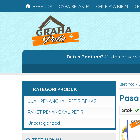
BERANDA
CARA BELANJA
CEK BIAYA KIRIM
CE
Butuh Bantuan?
Customer servi
Beranda
»
KATEGORI PRODUK
Pasa
JUAL PENANGKAL PETIR BEKASI
Stok:
PAKET PENANGKAL PETIR
Uncategorized
TESTIMONIAL