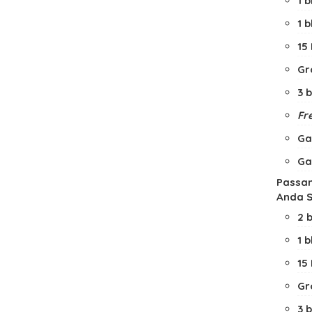
1 
1 
15
Gr
3 
Fre
Ga
Ga
Passan
Anda S
2 
1 
15
Gr
3 