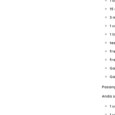
1 
15
3 
1 
1 
te
fr
fr
Ga
Ga
Pasang
Anda 
1 
1 