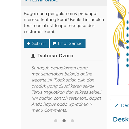
Bagaimana pengalaman & pendapat
mereka tentang kami? Berikut ini adalah
testimonial asli tanpa rekayasa dari
customer kami.
Submit
Lihat Semua
Tsubasa Ozora
Narut
inya
Sungguh pengalaman yang
Senang seka
menyenangkan belanja online
Harganya
website ini. Tidak salah pilih dan
yang dibe
produk yang dijual keren sekali.
selalu da
Terus tingkatkan dan sukses selalu!
rekomend
*Ini adalah contoh testimoni, dapat
dan keraba
Anda hapus pada wp-admin >
contoh te
Desk
menu Comments.
hapus pa
Comments
Desk