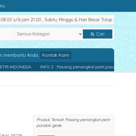
ARU
8.00 s/d jam 21.00 , Sabtu, Minggu & Hari Besar Tutup
Cari
an membantu Anda.
Kontak Kami
INFO 2 : Pasang penangkal petir,pasang penangkal petir Bekasi
Produk Terkait Pasang penangkal petir
pondok gede
GKAL PETIR