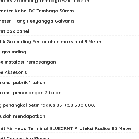
unit As Grounding Tembaga 5/8″ 1 Meter
 meter Kabel BC Tembaga 50mm
meter Tiang Penyangga Galvanis
unit box panel
titik Grounding Pertanahan maksimal 8 Meter
s grounding
ee Instalasi Pemasangan
ee Aksesoris
ransi pabrik 1 tahun
ransi pemasangan 2 bulan
 penangkal petir radius 85 Rp.8.500.000,-
sudah mendapatkan :
unit Air Head Terminal BLUECRNT Proteksi Radius 85 Meter
unit Connecting Sleeve