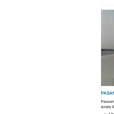
PASA
Passan
Anda S