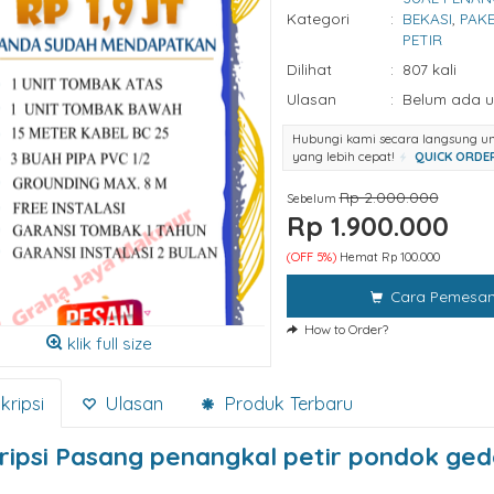
Kategori
:
BEKASI
,
PAK
PETIR
Dilihat
:
807 kali
Ulasan
:
Belum ada u
Hubungi kami secara langsung u
yang lebih cepat!
QUICK ORDE
Rp 2.000.000
Sebelum
o Uzumaki
Rp 1.900.000
li belanja di website ini.
(OFF 5%)
Hemat Rp 100.000
 murah dan pelayanan
Cara Pemesa
rikan TOP banget. Sukses
n akan saya
How to Order?
klik full size
asikan kepada teman
t saya. Trims! *Ini adalah
stimoni, dapat Anda
ripsi
Ulasan
Produk Terbaru
da wp-admin > menu
.
ripsi
Pasang penangkal petir pondok ged