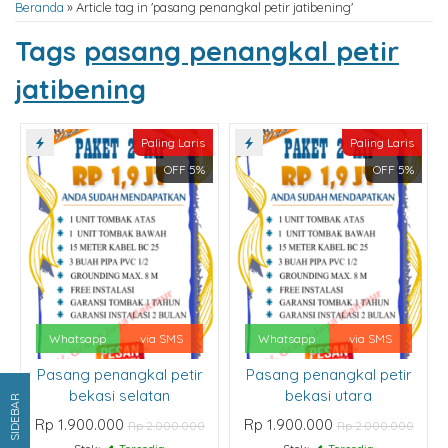
Beranda
»
Article tag in 'pasang penangkal petir jatibening'
Tags
pasang penangkal petir
jatibening
Paling Laris
Paling Laris
OFF 5%
OFF 5%
Whatsapp
via SMS
Whatsapp
via SMS
Pasang penangkal petir
Pasang penangkal petir
bekasi selatan
bekasi utara
SIDEBAR
Rp 1.900.000
Rp 1.900.000
Rp 2.000.000
Rp 2.000.000