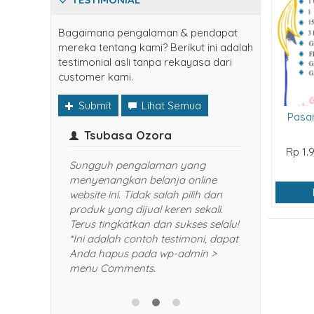
Bagaimana pengalaman & pendapat
mereka tentang kami? Berikut ini adalah
testimonial asli tanpa rekayasa dari
customer kami.
Submit
Lihat Semua
Pasan
Tsubasa Ozora
Narut
Rp 1.
inya
Sungguh pengalaman yang
Senang seka
menyenangkan belanja online
Harganya
website ini. Tidak salah pilih dan
yang dibe
produk yang dijual keren sekali.
selalu da
Terus tingkatkan dan sukses selalu!
rekomend
*Ini adalah contoh testimoni, dapat
dan keraba
Anda hapus pada wp-admin >
contoh te
menu Comments.
hapus pa
Comments