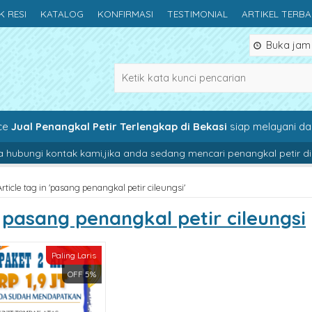
K RESI
KATALOG
KONFIRMASI
TESTIMONIAL
ARTIKEL TERB
Buka jam 0
ce
Jual Penangkal Petir Terlengkap di Bekasi
siap melayani d
bungi kontak kami,jika anda sedang mencari penangkal petir di sini
Article tag in 'pasang penangkal petir cileungsi'
s
pasang penangkal petir cileungsi
Paling Laris
OFF 5%