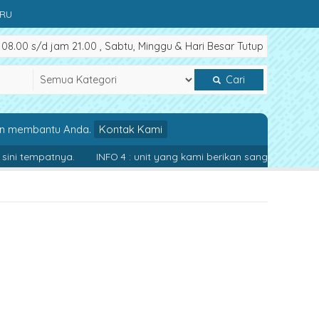
ARU
8.00 s/d jam 21.00 , Sabtu, Minggu & Hari Besar Tutup
Cari
an membantu Anda.
Kontak Kami
 tempatnya.
INFO 4 : unit yang kami berikan sangat bagus sehi