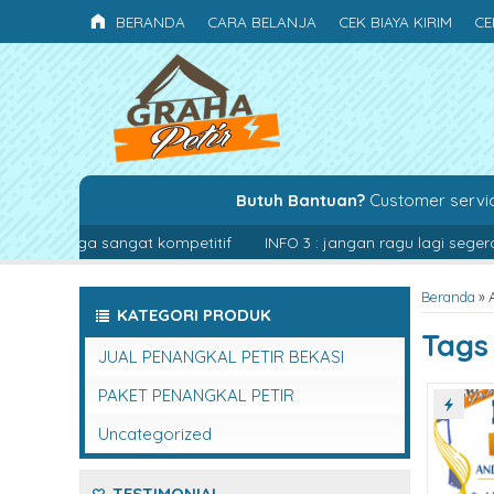
BERANDA
CARA BELANJA
CEK BIAYA KIRIM
CE
Butuh Bantuan?
Customer servi
an harga sangat kompetitif
INFO 3 : jangan ragu lagi segera hu
Beranda
»
KATEGORI PRODUK
Tag
JUAL PENANGKAL PETIR BEKASI
PAKET PENANGKAL PETIR
Uncategorized
TESTIMONIAL