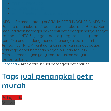
TELP
02129052172
WA
6285711833010
admin@jualpenangkalpetirbekasi.com
INFO 1 : Selamat datang di GRAHA PETIR INDONESIA
INFO 2 :
Pasang penangkal petir,pasang penangkal petir Bekasi,Kami
menyediakan berbagai paket anti petir dengan harga sangat
kompetitif
INFO 3 : jangan ragu lagi segera hubungi kontak
kami,jika anda sedang mencari penangkal petir di sini
tempatnya.
INFO 4 : unit yang kami berikan sangat bagus
sehingga dapat bertahan hingga puluhan tahun
INFO 5 :
Teknisi pemasangan yang kami terjunkan sangat
berpengalaman
Beranda
»
Article tag in 'jual penangkal petir murah'
Tags
jual penangkal petir
murah
Paling Laris
OFF 5%