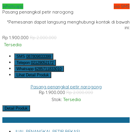
Whatsapp
via SMS
Pasang penangkal petir narogong
*Pemesanan dapat langsung menghubungi kontak di bawah
ini:
Rp 1.900.000
Rp 2.000.000
Tersedia
SMS
087809833399
Telepon
02129052172
Whatsapp
6285711833010
Lihat Detail Produk
Pasang penangkal petir narogong
Rp 1.900.000
Rp 2.000.000
Stok:
Tersedia
Detail Produk
Kategori Produk
JUAL PENANGKAL PETIR BEKASI