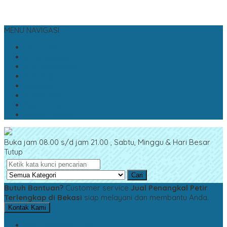
MENU NAVIGASI
Beranda
Cara Belanja
Cek Biaya Kirim
Cek Resi
Katalog
Konfirmasi
Testimonial
Artikel Terbaru
Buka jam 08.00 s/d jam 21.00 , Sabtu, Minggu & Hari Besar
Tutup
Cari
Butuh Bantuan?
Customer service
Jual Penangkal Petir
Terlengkap di Bekasi
siap melayani dan membantu Anda.
Kontak Kami
SMS
087809833399