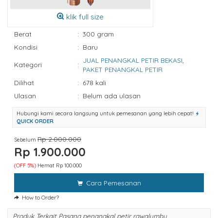
klik full size
Berat
:
300 gram
Kondisi
:
Baru
JUAL PENANGKAL PETIR BEKASI
,
Kategori
:
PAKET PENANGKAL PETIR
Dilihat
:
678 kali
Ulasan
:
Belum ada ulasan
Hubungi kami secara langsung untuk pemesanan yang lebih cepat!
QUICK ORDER
Rp 2.000.000
Sebelum
Rp 1.900.000
(OFF 5%)
Hemat Rp 100.000
Cara Pemesanan
How to Order?
Produk Terkait Pasang penangkal petir rawalumbu