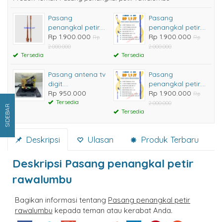
Pasang
Pasang
penangkal petir....
penangkal petir....
Rp 1.900.000
Rp 1.900.000
Rp
Rp
2.000.000
2.000.000
Tersedia
Tersedia
Pasang antena tv
Pasang
digit....
penangkal petir....
Rp 950.000
Rp 1.900.000
Rp
Tersedia
2.000.000
SIDEBAR
Tersedia
Deskripsi
Ulasan
Produk Terbaru
Deskripsi
Pasang penangkal petir
rawalumbu
Bagikan informasi tentang
Pasang penangkal petir
rawalumbu
kepada teman atau kerabat Anda.